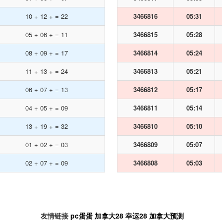
10 + 12 + = 22
3466816
05:31
05 + 06 + = 11
3466815
05:28
08 + 09 + = 17
3466814
05:24
11 + 13 + = 24
3466813
05:21
06 + 07 + = 13
3466812
05:17
04 + 05 + = 09
3466811
05:14
13 + 19 + = 32
3466810
05:10
01 + 02 + = 03
3466809
05:07
02 + 07 + = 09
3466808
05:03
友情链接
pc蛋蛋
加拿大28
幸运28
加拿大预测