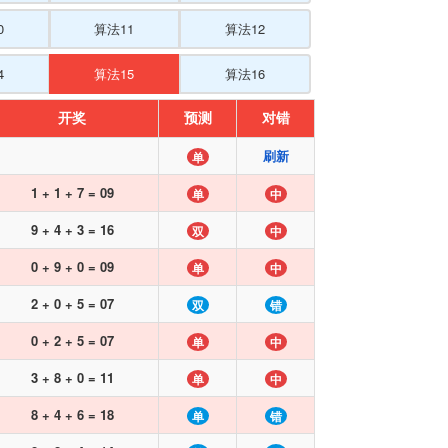
0
算法11
算法12
4
算法15
算法16
开奖
预测
对错
刷新
单
1 + 1 + 7 = 09
单
中
9 + 4 + 3 = 16
双
中
0 + 9 + 0 = 09
单
中
2 + 0 + 5 = 07
双
错
0 + 2 + 5 = 07
单
中
3 + 8 + 0 = 11
单
中
8 + 4 + 6 = 18
单
错