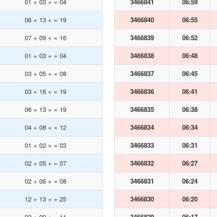
01 + 03 + = 04
3466841
06:59
06 + 13 + = 19
3466840
06:55
07 + 09 + = 16
3466839
06:52
01 + 03 + = 04
3466838
06:48
03 + 05 + = 08
3466837
06:45
03 + 16 + = 19
3466836
06:41
06 + 13 + = 19
3466835
06:38
04 + 08 + = 12
3466834
06:34
01 + 02 + = 03
3466833
06:31
02 + 05 + = 07
3466832
06:27
02 + 06 + = 08
3466831
06:24
12 + 13 + = 25
3466830
06:20
02 + 09 + = 11
3466829
06:17