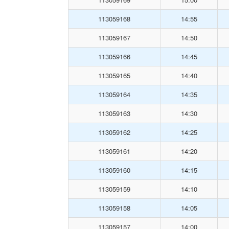
113059168
14:55
113059167
14:50
113059166
14:45
113059165
14:40
113059164
14:35
113059163
14:30
113059162
14:25
113059161
14:20
113059160
14:15
113059159
14:10
113059158
14:05
113059157
14:00