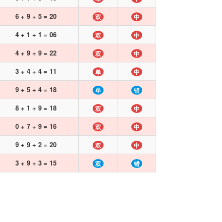
6 + 9 + 5 = 20
双
中
4 + 1 + 1 = 06
双
中
4 + 9 + 9 = 22
双
中
3 + 4 + 4 = 11
单
中
9 + 5 + 4 = 18
单
错
8 + 1 + 9 = 18
双
中
0 + 7 + 9 = 16
双
中
9 + 9 + 2 = 20
双
中
3 + 9 + 3 = 15
双
错