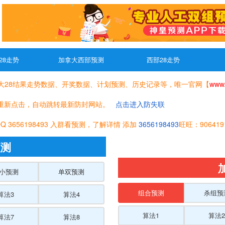
28走势
加拿大西部预测
西部28走势
拿大28结果走势数据、开奖数据、计划预测、历史记录等，唯一官网【
www.
重新点击，自动跳转最新防封网站。
点击进入防失联
3656198493 入群看预测，了解详情 添加
3656198493
旺旺：906419
预测
小预测
单双预测
组合预测
杀组预
算法3
算法4
算法1
算法
算法7
算法8