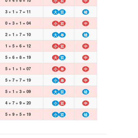
0 + 4 + 6 = 10
小
双
中
3 + 1 + 7 = 11
大
双
错
0 + 3 + 1 = 04
小
双
中
2 + 1 + 7 = 10
大
单
错
1 + 5 + 6 = 12
小
双
中
5 + 6 + 8 = 19
大
双
中
5 + 1 + 1 = 07
小
单
中
5 + 7 + 7 = 19
小
单
中
5 + 1 + 3 = 09
大
双
错
4 + 7 + 9 = 20
小
双
中
5 + 9 + 5 = 19
小
双
错