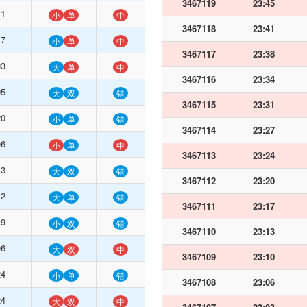
3467119
23:45
11
小
单
中
3467118
23:41
17
小
单
中
3467117
23:38
03
大
单
中
3467116
23:34
05
大
双
错
3467115
23:31
20
小
单
错
3467114
23:27
06
小
单
中
3467113
23:24
13
大
双
错
3467112
23:20
12
大
单
错
3467111
23:17
19
小
双
错
3467110
23:13
06
大
双
中
3467109
23:10
24
小
单
错
3467108
23:06
24
大
双
中