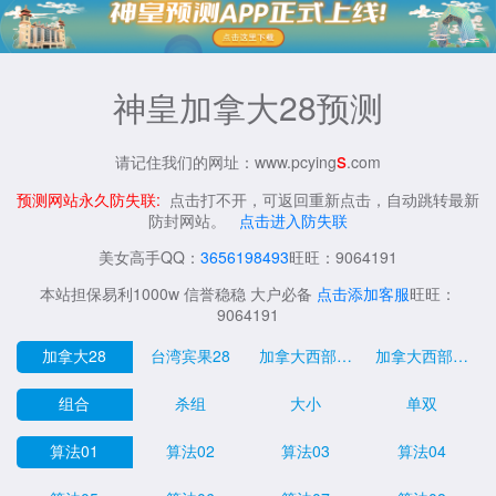
神皇加拿大28预测
s
请记住我们的网址：www.pcying
.com
预测网站永久防失联:
点击打不开，可返回重新点击，自动跳转最新
防封网站。
点击进入防失联
美女高手QQ：
3656198493
旺旺：9064191
本站担保易利1000w 信誉稳稳 大户必备
点击添加客服
旺旺：
9064191
加拿大28
台湾宾果28
加拿大西部28
加拿大西部pc
组合
杀组
大小
单双
算法01
算法02
算法03
算法04