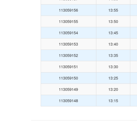
113059156
13:55
113059155
13:50
113059154
13:45
113059153
13:40
113059152
13:35
113059151
13:30
113059150
13:25
113059149
13:20
113059148
13:15