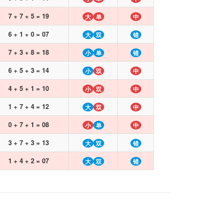
7 + 7 + 5 = 19
大
单
中
6 + 1 + 0 = 07
大
双
错
7 + 3 + 8 = 18
小
单
错
6 + 5 + 3 = 14
小
双
中
4 + 5 + 1 = 10
小
双
中
1 + 7 + 4 = 12
大
双
中
0 + 7 + 1 = 08
小
单
中
3 + 7 + 3 = 13
大
双
错
1 + 4 + 2 = 07
大
双
错