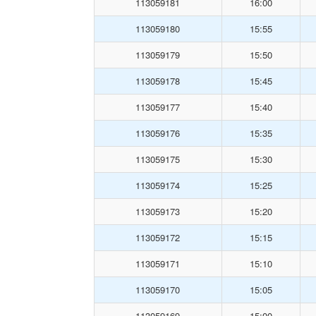
113059181
16:00
113059180
15:55
113059179
15:50
113059178
15:45
113059177
15:40
113059176
15:35
113059175
15:30
113059174
15:25
113059173
15:20
113059172
15:15
113059171
15:10
113059170
15:05
113059169
15:00