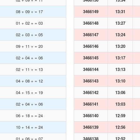
08 + 09 + = 17
3466149
13:31
01 + 02 + = 03
3466148
13:27
02 + 03 + = 05
3466147
13:24
09 + 11 + = 20
3466146
13:20
02 + 04 + = 06
3466145
13:17
02 + 11 + = 13
3466144
13:13
04 + 08 + = 12
3466143
13:10
04 + 15 + = 19
3466142
13:06
02 + 04 + = 06
3466141
13:03
06 + 18 + = 24
3466140
12:59
10 + 14 + = 24
3466139
12:56
01 + 06 + = 07
3466138
12:52