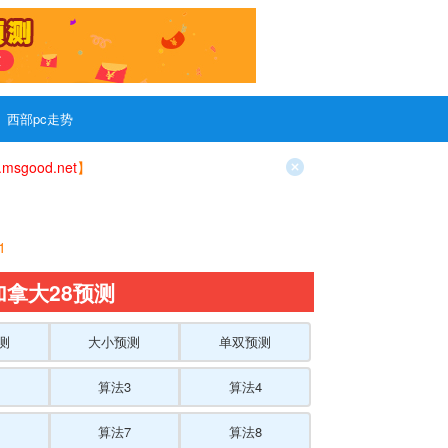
西部pc走势
msgood.net
】
1
加拿大28预测
测
大小预测
单双预测
2
算法3
算法4
6
算法7
算法8