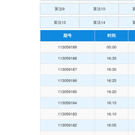
算法9
算法10
算法13
算法14
期号
时间
113059189
00:00
113059188
16:35
113059187
16:30
113059186
16:25
113059185
16:20
113059184
16:15
113059183
16:10
113059182
16:05