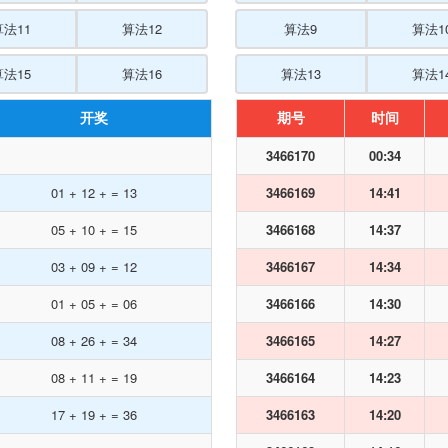
算法11
算法12
算法9
算法1
算法15
算法16
算法13
算法1
开奖
期号
时间
3466170
00:34
01 + 12 + = 13
3466169
14:41
05 + 10 + = 15
3466168
14:37
03 + 09 + = 12
3466167
14:34
01 + 05 + = 06
3466166
14:30
08 + 26 + = 34
3466165
14:27
08 + 11 + = 19
3466164
14:23
17 + 19 + = 36
3466163
14:20