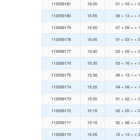
113059181
16:00
01 + 03 + = 
113059180
15:55
06 + 13 + = 
113059179
15:50
07 + 09 + = 
113059178
15:45
01 + 03 + = 
113059177
15:40
03 + 05 + = 
113059176
15:35
03 + 16 + = 
113059175
15:30
06 + 13 + = 
113059174
15:25
04 + 08 + = 
113059173
15:20
01 + 02 + = 
113059172
15:15
02 + 05 + = 
113059171
15:10
02 + 06 + = 
113059170
15:05
12 + 13 + = 