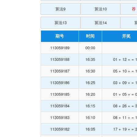
算法9
算法10
荐
算法13
算法14
期号
时间
开奖
113059189
00:00
113059188
16:35
01 + 12 + = 
113059187
16:30
05 + 10 + = 
113059186
16:25
03 + 09 + = 
113059185
16:20
01 + 05 + = 
113059184
16:15
08 + 26 + = 
113059183
16:10
08 + 11 + = 
113059182
16:05
17 + 19 + = 