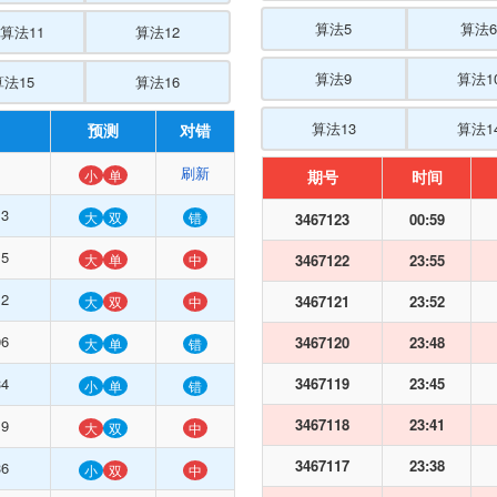
算法5
算法
算法11
算法12
算法9
算法1
算法15
算法16
算法13
算法1
预测
对错
刷新
小
单
期号
时间
13
大
双
错
3467123
00:59
15
大
单
中
3467122
23:55
12
3467121
23:52
大
双
中
06
3467120
23:48
大
单
错
34
3467119
23:45
小
单
错
3467118
23:41
19
大
双
中
3467117
23:38
36
小
双
中