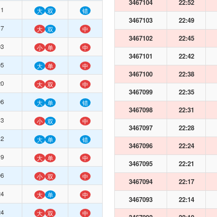
3467104
22:52
11
大
双
错
3467103
22:49
17
大
双
中
3467102
22:45
03
小
单
中
3467101
22:42
05
大
单
中
3467100
22:38
20
大
双
中
3467099
22:35
06
大
单
错
3467098
22:31
13
小
双
中
3467097
22:28
12
大
单
错
3467096
22:24
19
大
单
中
3467095
22:21
06
小
双
中
3467094
22:17
24
大
单
中
3467093
22:14
24
大
双
中